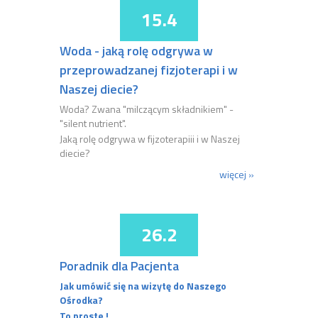
15.4
Woda - jaką rolę odgrywa w
przeprowadzanej fizjoterapi i w
Naszej diecie?
Woda? Zwana "milczącym składnikiem" -
"silent nutrient".
Jaką rolę odgrywa w fijzoterapiii i w Naszej
diecie?
więcej »
26.2
Poradnik dla Pacjenta
Jak umówić się na wizytę do Naszego
Ośrodka?
To proste !